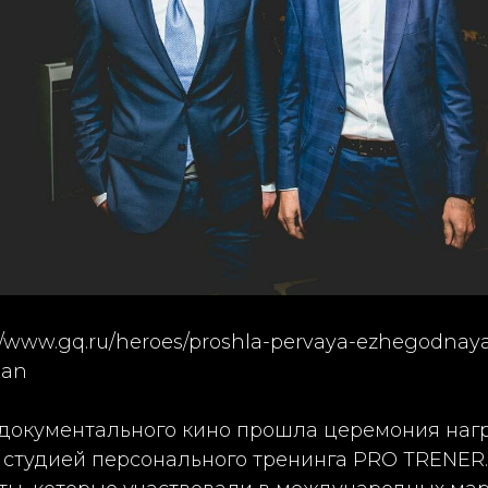
://www.gq.ru/heroes/proshla-pervaya-ezhegodnay
lan
 документального кино прошла церемония наг
 студией персонального тренинга PRO TRENER