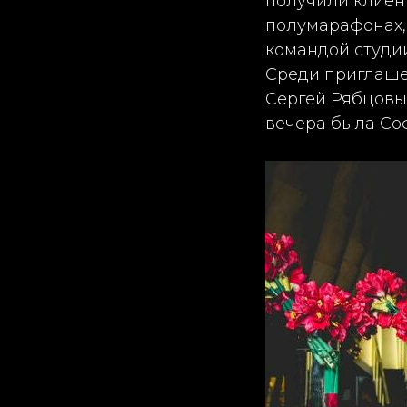
получили клиен
полумарафонах, 
командой студии
Среди приглаше
Сергей Рябцовы,
вечера была Со