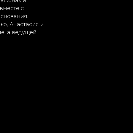
рафонах и
вместе с
основания.
о, Анастасия и
е, а ведущей