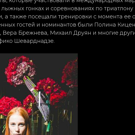
ты, которые участвовали в международных ма
лыжных гонках и соревнованиях по триатлону 
, а также посещали тренировки с момента ее 
нных гостей и номинантов были Полина Киценк
 Вера Брежнева, Михаил Друян и многие други
фико Шеварднадзе.