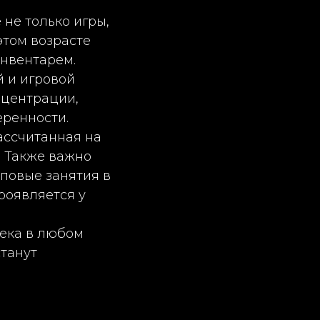
не только игры,
этом возрасте
инвентарем.
 и игровой
нцентрации,
еренности.
ассчитанная на
. Также важно
пповые занятия в
роявляется у
века в любом
станут