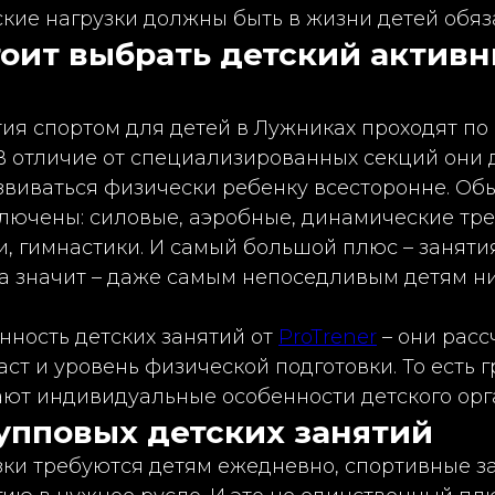
кие нагрузки должны быть в жизни детей обяз
оит выбрать детский активн
ия спортом для детей в Лужниках
проходят по
В отличие от специализированных секций они 
виваться физически ребенку всесторонне. Обы
лючены: силовые, аэробные, динамические тре
, гимнастики. И самый большой плюс – заняти
а значит – даже самым непоседливым детям ни
нность детских занятий от
ProTrener
– они расс
ст и уровень физической подготовки. То есть 
ают индивидуальные особенности детского орг
упповых детских занятий
зки требуются детям ежедневно, спортивные з