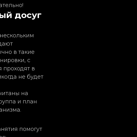
ательно!
ый досуг
 нескольким
дают
чно в такие
нировки, с
я проходят в
когда не будет
читаны на
группа и план
анизма.
анятия помогут