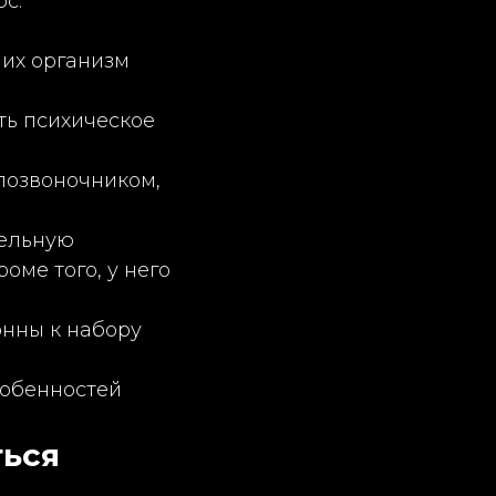
с:
 их организм
ь психическое
позвоночником,
тельную
оме того, у него
онны к набору
собенностей
ться