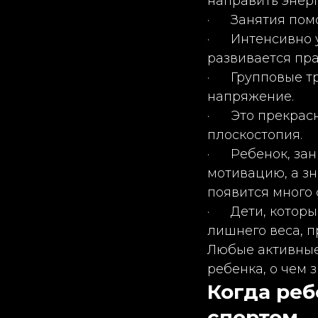
направить энерг
· Занятия помо
· Интенсивно у
развивается пр
· Групповые тр
напряжение.
· Это прекрасн
плоскостопия.
· Ребенок, зан
мотивацию, а зна
появится много 
· Дети, которы
лишнего веса, 
Любые активные
ребенка, о чем
Когда реб
спортом