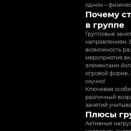
одном – физичес
Почему ст
в группе
Групповые занят
направлениям. 
возможность раз
мероприятия вк
элементами йоги
игровой форме, 
скучно!
Ключевая особе
различный возра
занятий учитыв
Плюсы гр
Активные нагру