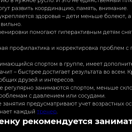
ию в нужное русло. И это не единственный плю
гут развить координацию, память, внимание.
крепляется здоровья – дети меньше болеют, а
авильно.
енировки помогают гиперактивным детям снят
ая профилактика и корректировка проблем с 
имающийся спортом в группе, имеет дополни
чит – быстрее достигает результата во всем. Кр
общих друзей и интересов.
е регулярно занимаются спортом, меньше скл
проблемам с давлением или сосудами.
 занятия предусматривают учет возрастных о
 знает каждый
тренер
.
енку рекомендуется занима