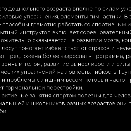
о дошкольного возраста вполне по силам уже 
силовые упражнения, элементы гимнастики. В 
е способны грамотно работать со спортивным 
ытный инструктор включает соревновательный
ложительно сказывается на развитии мозга, ко
 досуг помогает избавляться от страхов и неув
ет предложена более «взрослая» программа, р
твенным телом, развитие выносливости и силы
еских упражнений на ловкость, гибкость. Гру
 и проблемы с лишним весом, который часто п
ет гормональной перестройки.
, активные занятия спортом полезны для чело
 малышей и школьников разных возрастов они 
би!